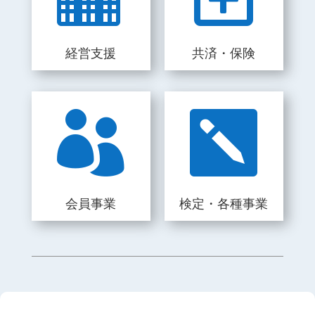
経営支援
共済・保険


会員事業
検定・各種事業