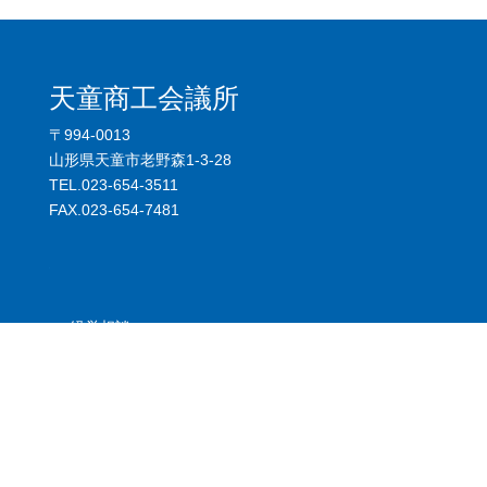
天童商工会議所
〒994-0013
山形県天童市老野森1-3-28
TEL.023-654-3511
FAX.023-654-7481
.
経営相談
金融相談
税務相談
社会保険・労働保険
創業支援
助成金・補助金