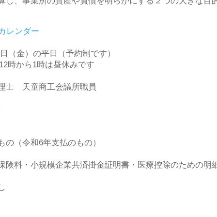
算し、事業所の資産や負債を明らかにする２つの大きな目
カレンダー
月14日（金）の平日（予約制です）
 12時から1時は昼休みです
理士 天童商工会議所職員
き
もの（令和6年支払のもの）
保険料・小規模企業共済掛金証明書・医療控除のための明
し