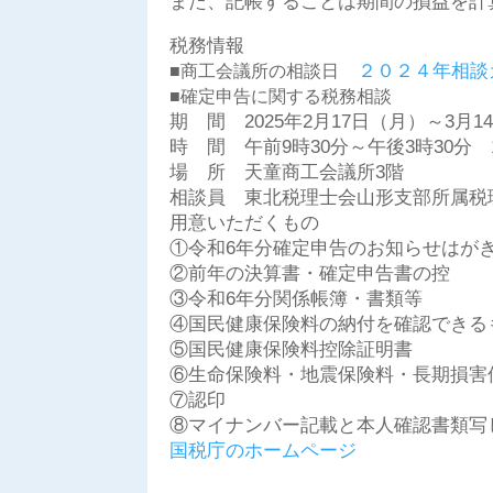
また、記帳することは期間の損益を計
税務情報
２０２４年相談
■商工会議所の相談日
■確定申告に関する税務相談
期 間 2025年2月17日（月）～3
時 間 午前9時30分～午後3時30分
場 所 天童商工会議所3階
相談員 東北税理士会山形支部所属税
用意いただくもの
①令和6年分確定申告のお知らせはが
②前年の決算書・確定申告書の控
③令和6年分関係帳簿・書類等
④国民健康保険料の納付を確認できる
⑤国民健康保険料控除証明書
⑥生命保険料・地震保険料・長期損害
⑦認印
⑧マイナンバー記載と本人確認書類写
国税庁のホームページ