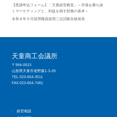
【受講申込フォーム】「天童経営教室」～市場を勝ち抜
くマーケティングと、利益を残す財務の基本～
令和８年９月採用職員採用二次試験合格発表
天童商工会議所
〒994-0013
山形県天童市老野森1-3-28
TEL.023-654-3511
FAX.023-654-7481
.
経営相談